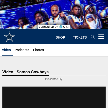
Skip
to
main
content
SHOP
TICKETS
Open menu button
Video
Podcasts
Photos
Video - Somos Cowboys
Presented By