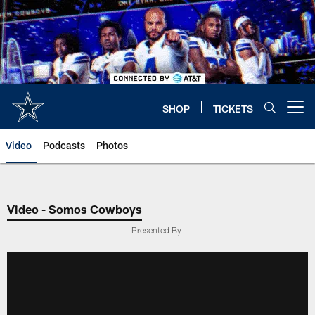
Skip
to
main
content
SHOP
TICKETS
Open menu button
Video
Podcasts
Photos
Video - Somos Cowboys
Presented By