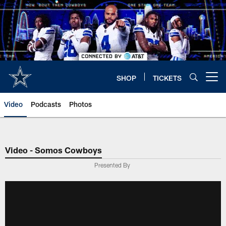
Skip
to
main
content
SHOP
TICKETS
Open menu button
Video
Podcasts
Photos
Video - Somos Cowboys
Presented By