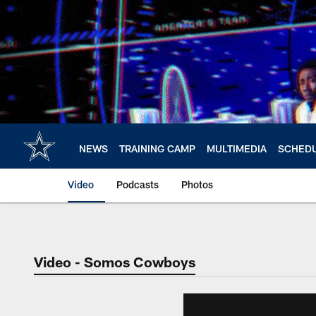
Skip
to
main
content
NEWS
TRAINING CAMP
MULTIMEDIA
SCHED
Video
Podcasts
Photos
Video - Somos Cowboys