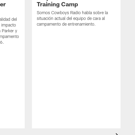
per
Training Camp
Somos Cowboys Radio habla sobre la
situación actual del equipo de cara al
alidad del
campamento de entrenamiento.
l impacto
n Parker y
campamento
26.
S
e
j