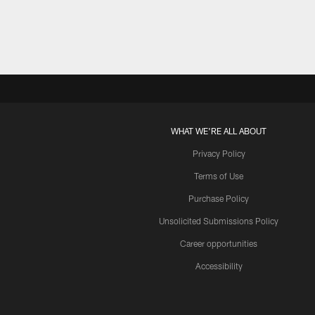
WHAT WE'RE ALL ABOUT
Privacy Policy
Terms of Use
Purchase Policy
Unsolicited Submissions Policy
Career opportunities
Accessibility