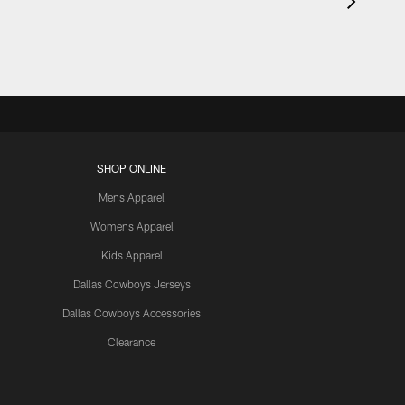
SHOP ONLINE
Mens Apparel
Womens Apparel
Kids Apparel
Dallas Cowboys Jerseys
Dallas Cowboys Accessories
Clearance