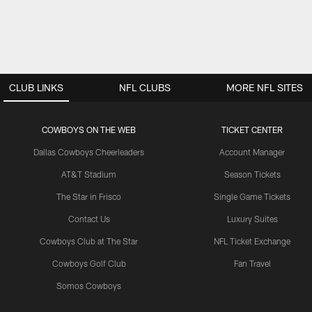
CLUB LINKS
NFL CLUBS
MORE NFL SITES
COWBOYS ON THE WEB
TICKET CENTER
Dallas Cowboys Cheerleaders
Account Manager
AT&T Stadium
Season Tickets
The Star in Frisco
Single Game Tickets
Contact Us
Luxury Suites
Cowboys Club at The Star
NFL Ticket Exchange
Cowboys Golf Club
Fan Travel
Somos Cowboys