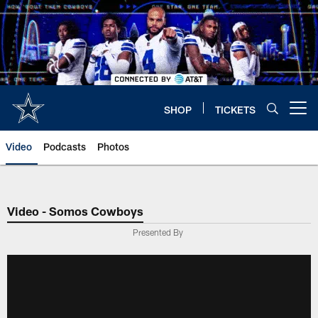
Skip
to
main
content
SHOP
TICKETS
Open menu button
Video
Podcasts
Photos
Video - Somos Cowboys
Presented By