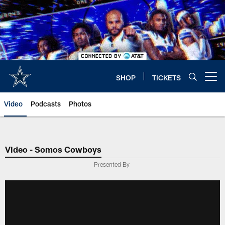
Skip
to
main
content
SHOP
TICKETS
Open menu button
Video
Podcasts
Photos
Video - Somos Cowboys
Presented By