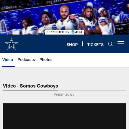
Skip
to
main
content
SHOP
TICKETS
Open menu button
Video
Podcasts
Photos
Video - Somos Cowboys
Presented By