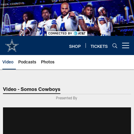
Skip
to
main
content
SHOP
TICKETS
Open menu button
Video
Podcasts
Photos
Video - Somos Cowboys
Presented By