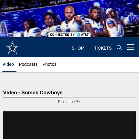
Skip
to
main
content
SHOP
TICKETS
Open menu button
Video
Podcasts
Photos
Video - Somos Cowboys
Presented By