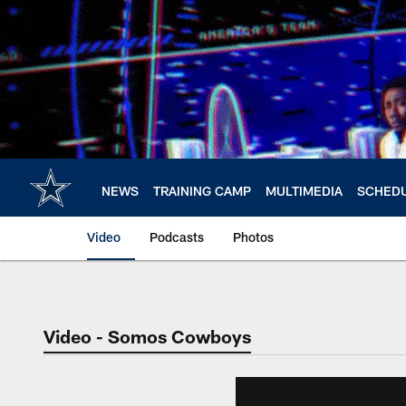
Skip
to
main
content
NEWS
TRAINING CAMP
MULTIMEDIA
SCHED
Video
Podcasts
Photos
Video - Somos Cowboys