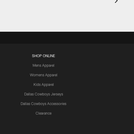
SHOP ONLINE
Mens Apparel
Womens Apparel
Kids Apparel
Dallas Cowboys Jerseys
Dallas Cowboys Accessories
Clearance