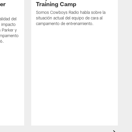
per
Training Camp
Somos Cowboys Radio habla sobre la
situación actual del equipo de cara al
alidad del
campamento de entrenamiento.
l impacto
n Parker y
campamento
26.
S
e
j