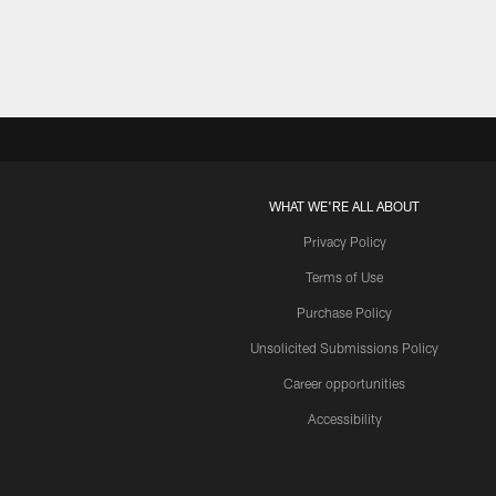
WHAT WE'RE ALL ABOUT
Privacy Policy
Terms of Use
Purchase Policy
Unsolicited Submissions Policy
Career opportunities
Accessibility