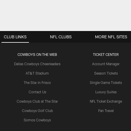
CLUB LINKS
NFL CLUBS
MORE NFL SITES
COWBOYS ON THE WEB
TICKET CENTER
Dallas Cowboys Cheerleaders
Account Manager
AT&T Stadium
Season Tickets
The Star in Frisco
Single Game Tickets
Contact Us
Luxury Suites
Cowboys Club at The Star
NFL Ticket Exchange
Cowboys Golf Club
Fan Travel
Somos Cowboys