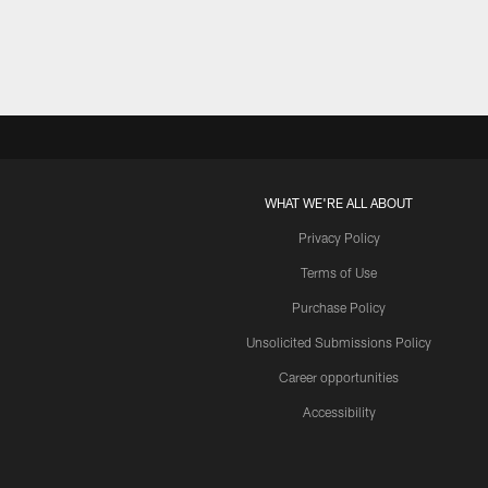
WHAT WE'RE ALL ABOUT
Privacy Policy
Terms of Use
Purchase Policy
Unsolicited Submissions Policy
Career opportunities
Accessibility