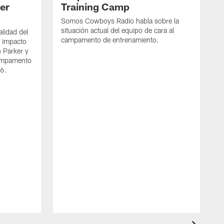
per
Training Camp
Somos Cowboys Radio habla sobre la
situación actual del equipo de cara al
alidad del
campamento de entrenamiento.
l impacto
n Parker y
campamento
26.
S
e
j