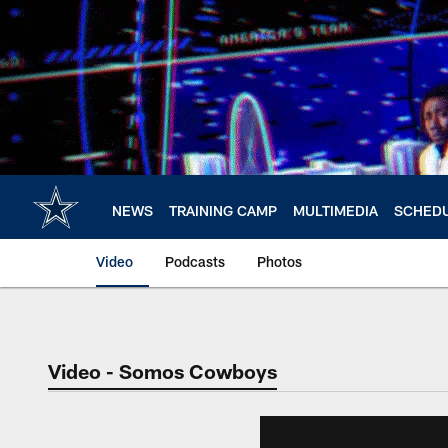
Skip
to
main
content
NEWS
TRAINING CAMP
MULTIMEDIA
SCHED
Video
Podcasts
Photos
Video - Somos Cowboys