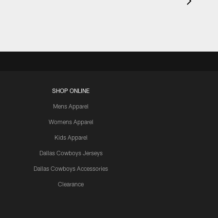
SHOP ONLINE
Mens Apparel
Womens Apparel
Kids Apparel
Dallas Cowboys Jerseys
Dallas Cowboys Accessories
Clearance