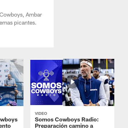
os Cowboys, Ambar
temas picantes.
VIDEO
owboys
Somos Cowboys Radio:
ento
Preparación camino a