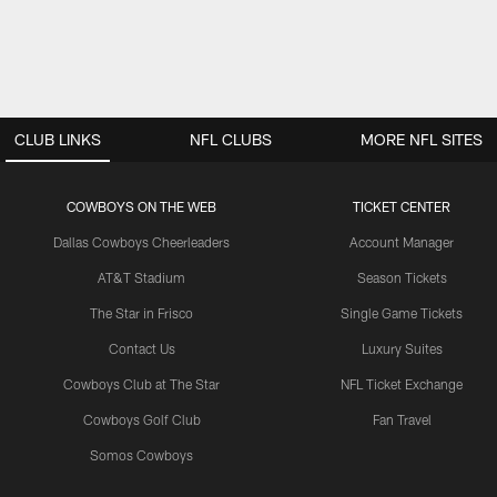
CLUB LINKS
NFL CLUBS
MORE NFL SITES
COWBOYS ON THE WEB
TICKET CENTER
Dallas Cowboys Cheerleaders
Account Manager
AT&T Stadium
Season Tickets
The Star in Frisco
Single Game Tickets
Contact Us
Luxury Suites
Cowboys Club at The Star
NFL Ticket Exchange
Cowboys Golf Club
Fan Travel
Somos Cowboys