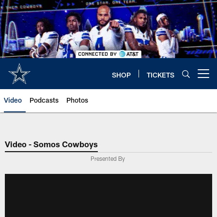
Skip
to
main
content
SHOP
TICKETS
Open menu button
Video
Podcasts
Photos
Video - Somos Cowboys
Presented By