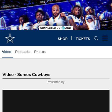
Skip
to
main
content
SHOP
TICKETS
Open menu button
Video
Podcasts
Photos
Video - Somos Cowboys
Presented By