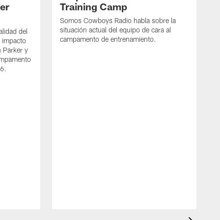
per
Training Camp
Somos Cowboys Radio habla sobre la
situación actual del equipo de cara al
alidad del
campamento de entrenamiento.
l impacto
n Parker y
campamento
26.
S
e
j