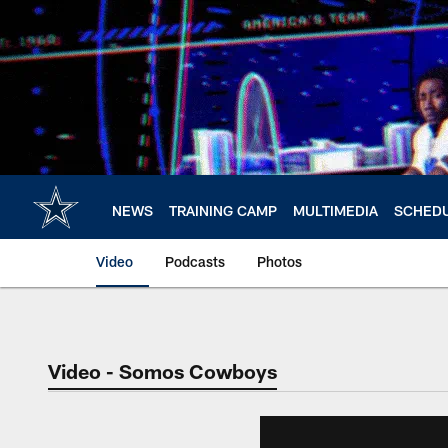
Skip
to
main
content
NEWS
TRAINING CAMP
MULTIMEDIA
SCHED
Video
Podcasts
Photos
Video - Somos Cowboys