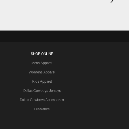
SHOP ONLINE
Mens Apparel
Womens Apparel
Kids Apparel
Dallas Cowboys Jerseys
Dallas Cowboys Accessories
Clearance