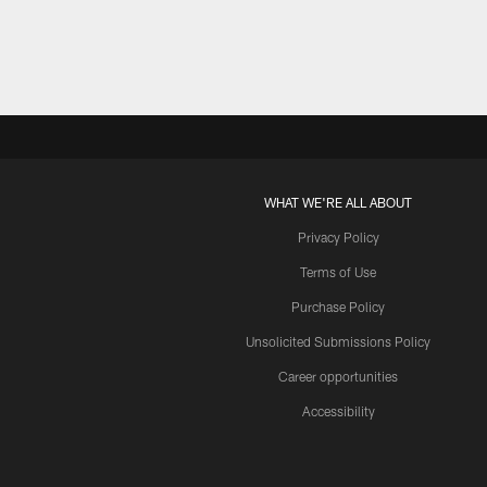
WHAT WE'RE ALL ABOUT
Privacy Policy
Terms of Use
Purchase Policy
Unsolicited Submissions Policy
Career opportunities
Accessibility