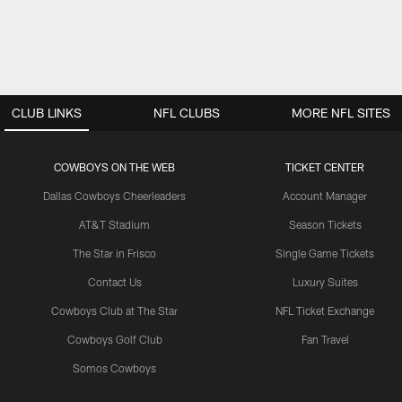
CLUB LINKS
NFL CLUBS
MORE NFL SITES
COWBOYS ON THE WEB
TICKET CENTER
Dallas Cowboys Cheerleaders
Account Manager
AT&T Stadium
Season Tickets
The Star in Frisco
Single Game Tickets
Contact Us
Luxury Suites
Cowboys Club at The Star
NFL Ticket Exchange
Cowboys Golf Club
Fan Travel
Somos Cowboys