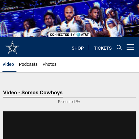
Skip
to
main
content
SHOP
TICKETS
Open menu button
Video
Podcasts
Photos
Video - Somos Cowboys
Presented By