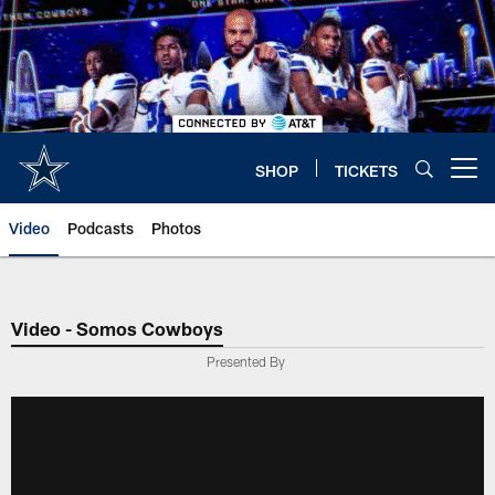
Skip
to
main
content
SHOP
TICKETS
Open menu button
Video
Podcasts
Photos
Video - Somos Cowboys
Presented By