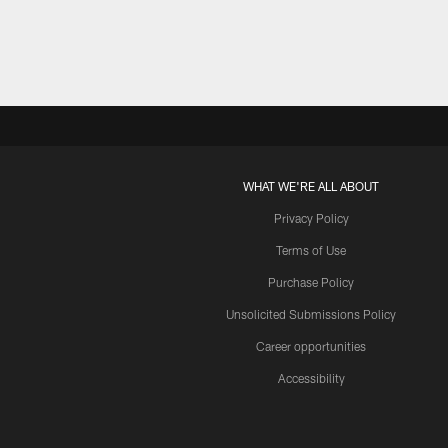
WHAT WE'RE ALL ABOUT
Privacy Policy
Terms of Use
Purchase Policy
Unsolicited Submissions Policy
Career opportunities
Accessibility