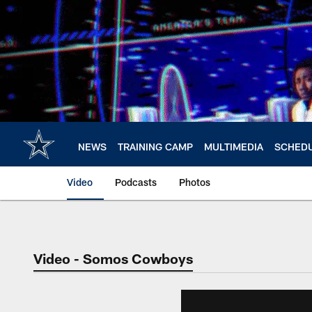
Skip
to
main
content
NEWS
TRAINING CAMP
MULTIMEDIA
SCHED
Video
Podcasts
Photos
Video - Somos Cowboys