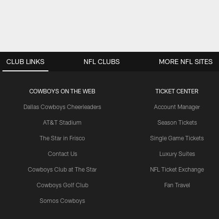
CLUB LINKS
NFL CLUBS
MORE NFL SITES
COWBOYS ON THE WEB
TICKET CENTER
Dallas Cowboys Cheerleaders
Account Manager
AT&T Stadium
Season Tickets
The Star in Frisco
Single Game Tickets
Contact Us
Luxury Suites
Cowboys Club at The Star
NFL Ticket Exchange
Cowboys Golf Club
Fan Travel
Somos Cowboys