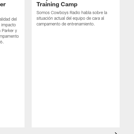
per
Training Camp
Somos Cowboys Radio habla sobre la
situación actual del equipo de cara al
alidad del
campamento de entrenamiento.
l impacto
n Parker y
campamento
26.
S
e
j