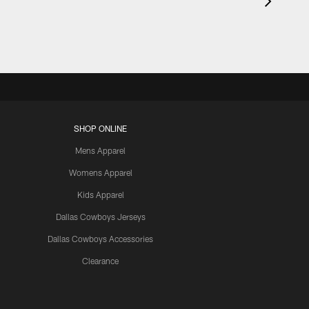
SHOP ONLINE
Mens Apparel
Womens Apparel
Kids Apparel
Dallas Cowboys Jerseys
Dallas Cowboys Accessories
Clearance