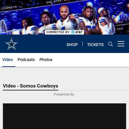
Skip
to
main
content
SHOP
TICKETS
Open menu button
Video
Podcasts
Photos
Video - Somos Cowboys
Presented By