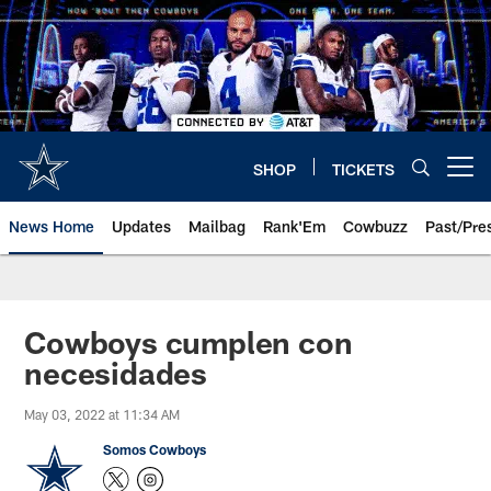
Skip
to
main
content
SHOP
TICKETS
Open menu button
News Home
Updates
Mailbag
Rank'Em
Cowbuzz
Past/Pre
Cowboys cumplen con
necesidades
May 03, 2022 at 11:34 AM
Somos Cowboys