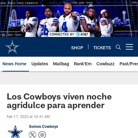
Skip
to
main
content
SHOP
TICKETS
Open menu button
News Home
Updates
Mailbag
Rank'Em
Cowbuzz
Past/Pre
Los Cowboys viven noche
agridulce para aprender
Feb 11, 2022 at 10:41 AM
Somos Cowboys