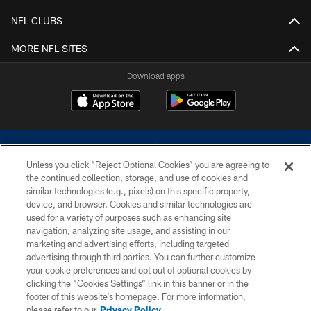
NFL CLUBS
MORE NFL SITES
Download apps
Unless you click “Reject Optional Cookies” you are agreeing to
the continued collection, storage, and use of cookies and
similar technologies (e.g., pixels) on this specific property,
device, and browser. Cookies and similar technologies are
©2026 Dallas Cowboys. All rights reserved. Do not duplicate in any form
without permission of the Dallas Cowboys. The Dallas Cowboys
used for a variety of purposes such as enhancing site
Cheerleaders will not initiate contact with any person to request personal or
navigation, analyzing site usage, and assisting in our
financial information.
marketing and advertising efforts, including targeted
advertising through third parties. You can further customize
PRIVACY POLICY
your cookie preferences and opt out of optional cookies by
clicking the “Cookies Settings” link in this banner or in the
ACCESSIBILITY
footer of this website’s homepage. For more information,
SITE MAP
please refer to our
Privacy Policy