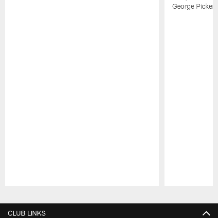
George Picken
Pause
Play
CLUB LINKS