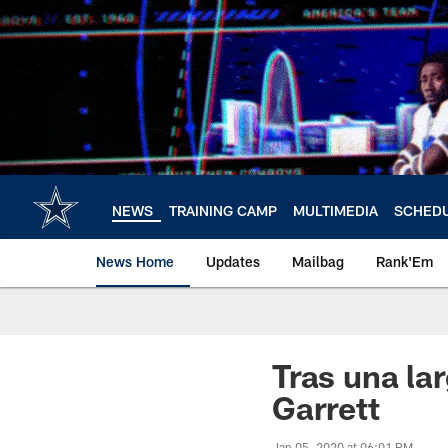
Skip
to
main
content
NEWS
TRAINING CAMP
MULTIMEDIA
SCHED
News Home
Updates
Mailbag
Rank'Em
Tras una la
Garrett
Jan 05, 2020 at 06:01 PM