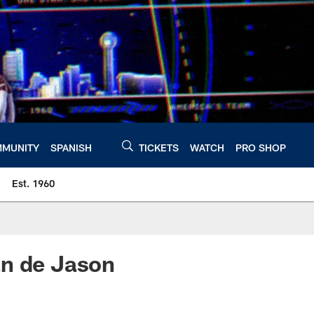
MUNITY
SPANISH
TICKETS
WATCH
PRO SHOP
Est. 1960
an de Jason