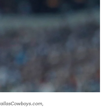
a DallasCowboys.com,