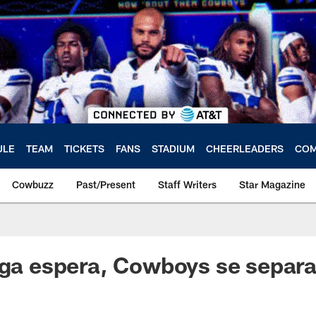
ULE
TEAM
TICKETS
FANS
STADIUM
CHEERLEADERS
COM
Cowbuzz
Past/Present
Staff Writers
Star Magazine
rga espera, Cowboys se separ