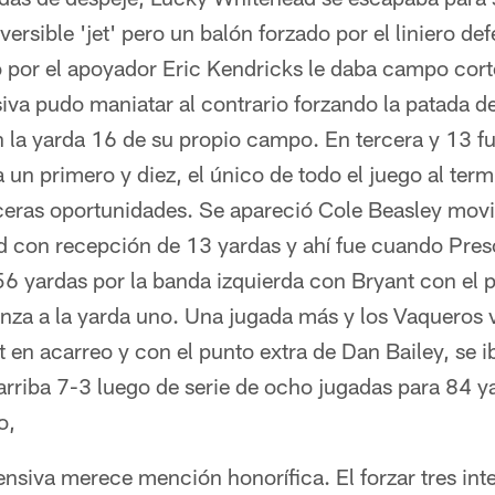
ersible 'jet' pero un balón forzado por el liniero de
o por el apoyador Eric Kendricks le daba campo cort
iva pudo maniatar al contrario forzando la patada d
 la yarda 16 de su propio campo. En tercera y 13 fu
 un primero y diez, el único de todo el juego al ter
ceras oportunidades. Se apareció Cole Beasley mov
 con recepción de 13 yardas y ahí fue cuando Pres
 56 yardas por la banda izquierda con Bryant con el
nza a la yarda uno. Una jugada más y los Vaqueros vi
t en acarreo y con el punto extra de Dan Bailey, se i
iba 7-3 luego de serie de ocho jugadas para 84 ya
o,
nsiva merece mención honorífica. El forzar tres int