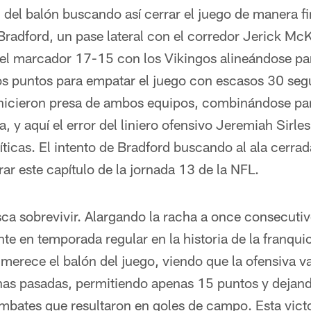
 del balón buscando así cerrar el juego de manera f
Bradford, un pase lateral con el corredor Jerick Mc
 el marcador 17-15 con los Vikingos alineándose par
os puntos para empatar el juego con escasos 30 segu
 hicieron presa de ambos equipos, combinándose pa
, y aquí el error del liniero ofensivo Jeremiah Sirle
íticas. El intento de Bradford buscando al ala cerr
ar este capítulo de la jornada 13 de la NFL.
ca sobrevivir. Alargando la racha a once consecutiv
nte en temporada regular en la historia de la franquic
a merece el balón del juego, viendo que la ofensiva v
s pasadas, permitiendo apenas 15 puntos y dejando
embates que resultaron en goles de campo. Esta vict