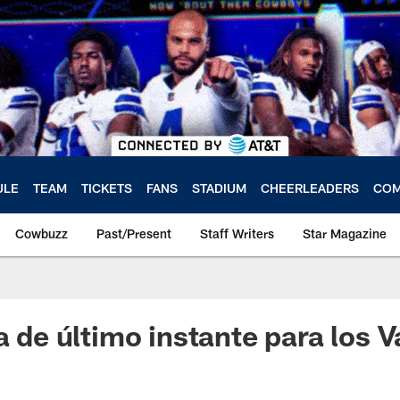
ULE
TEAM
TICKETS
FANS
STADIUM
CHEERLEADERS
COM
Cowbuzz
Past/Present
Staff Writers
Star Magazine
ia de último instante para los 