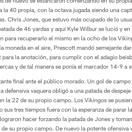
os de nuevo se estancaron comenzando en su propia
 la 40 propia, con la octava jugada siendo una capt
das. Chris Jones, que estuvo más ocupado de lo usua
atada de 46 yardas y aquí Kyle Wilbur se lució y en
en para recuperarlo el mismo en la ocho de los Vikin
 la moneda en el aire, Prescott mandó semejante dar
 para la anotación, para cumplir con el adagio beis
cercas y de tal manera se ponía el marcador 14-9 a s
ante final ante el público morado. Un gol de campo
la defensiva vaquera obligó a una patada de despej
n la 22 de su propio campo. Los Vikingos se pusiero
o sus tres tiempos fuera con la esperanza de parar la
lograron hacer forzando la patada de Jones y toma
5 de su propio campo. De nuevo la potente ofensiva