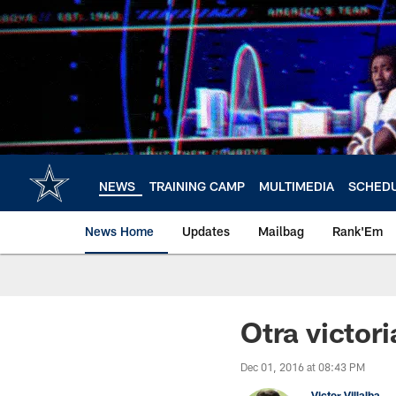
Skip
to
main
content
NEWS
TRAINING CAMP
MULTIMEDIA
SCHED
News Home
Updates
Mailbag
Rank'Em
Otra victor
Dec 01, 2016 at 08:43 PM
Victor Villalba