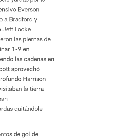
fensivo Everson
o a Bradford y
e Jeff Locke
eron las piernas de
minar 1-9 en
iendo las cadenas en
cott aprovechó
 profundo Harrison
sitaban la tierra
ban
rdas quitándole
entos de gol de