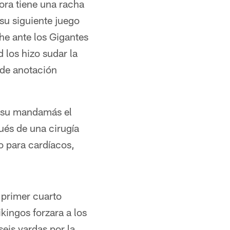
ora tiene una racha
su siguiente juego
he ante los Gigantes
los hizo sudar la
 de anotación
a su mandamás el
ués de una cirugía
o para cardíacos,
 primer cuarto
kingos forzara a los
eis yardas por la