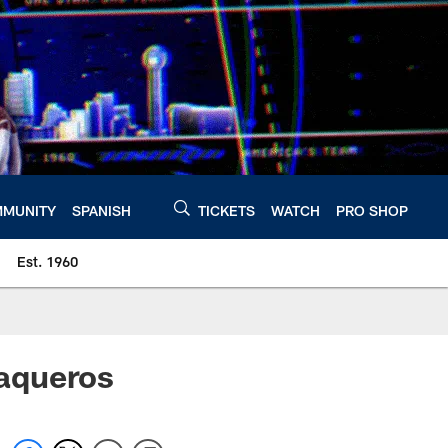
MUNITY
SPANISH
TICKETS
WATCH
PRO SHOP
Est. 1960
Vaqueros