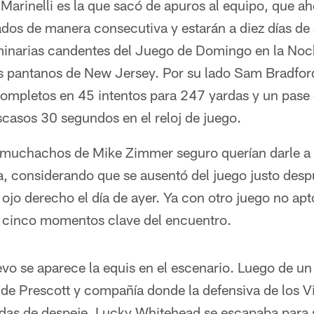
Marinelli es la que sacó de apuros al equipo, que ah
dos de manera consecutiva y estarán a diez días de 
uminarias candentes del Juego de Domingo en la Noc
s pantanos de New Jersey. Por su lado Sam Bradford 
ompletos en 45 intentos para 247 yardas y un pase
asos 30 segundos en el reloj de juego.
s muchachos de Mike Zimmer seguro querían darle 
a, considerando que se ausentó del juego justo desp
ojo derecho el día de ayer. Ya con otro juego no apt
s cinco momentos clave del encuentro.
o se aparece la equis en el escenario. Luego de un
 de Prescott y compañía donde la defensiva de los Vi
das de despeje, Lucky Whitehead se escapaba para s