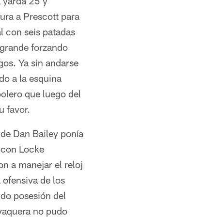
 yarda 25 y
ura a Prescott para
l con seis patadas
 grande forzando
gos. Ya sin andarse
do a la esquina
bolero que luego del
u favor.
 de Dan Bailey ponía
e con Locke
n a manejar el reloj
 ofensiva de los
ndo posesión del
 vaquera no pudo