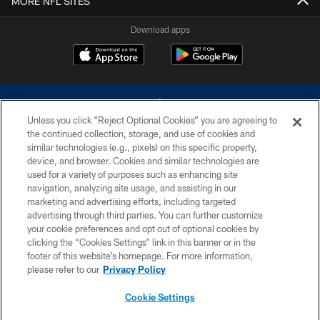
MORE NFL SITES
Download apps
Unless you click “Reject Optional Cookies” you are agreeing to
the continued collection, storage, and use of cookies and
similar technologies (e.g., pixels) on this specific property,
device, and browser. Cookies and similar technologies are
©2026 Dallas Cowboys. All rights reserved. Do not duplicate in any form
without permission of the Dallas Cowboys. The Dallas Cowboys
used for a variety of purposes such as enhancing site
Cheerleaders will not initiate contact with any person to request personal or
navigation, analyzing site usage, and assisting in our
financial information.
marketing and advertising efforts, including targeted
advertising through third parties. You can further customize
PRIVACY POLICY
your cookie preferences and opt out of optional cookies by
clicking the “Cookies Settings” link in this banner or in the
ACCESSIBILITY
footer of this website’s homepage. For more information,
SITE MAP
please refer to our
Privacy Policy
AD CHOICES
Cookie Settings
YOUR PRIVACY CHOICES