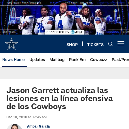
Skip
to
main
content
SHOP
TICKETS
Open menu button
News Home
Updates
Mailbag
Rank'Em
Cowbuzz
Past/Pre
Jason Garrett actualiza las
lesiones en la línea ofensiva
de los Cowboys
Dec 18, 2018 at 09:45 AM
Ambar Garcia