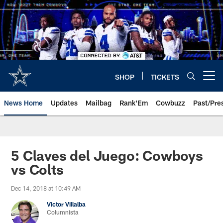
Skip
to
main
content
SHOP
TICKETS
Open menu button
News Home
Updates
Mailbag
Rank'Em
Cowbuzz
Past/Pre
5 Claves del Juego: Cowboys
vs Colts
Dec 14, 2018 at 10:49 AM
Victor Villalba
Columnista