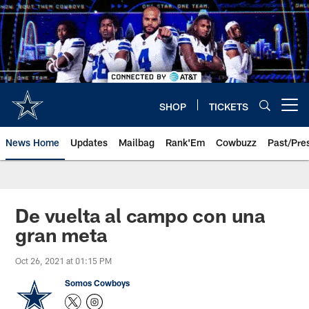
Skip
to
main
content
SHOP
TICKETS
Open menu button
News Home
Updates
Mailbag
Rank'Em
Cowbuzz
Past/Pre
De vuelta al campo con una
gran meta
Oct 26, 2021 at 01:15 PM
Somos Cowboys