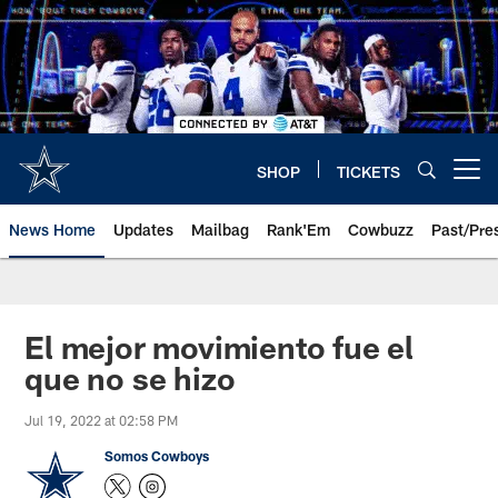
Skip
to
main
content
SHOP
TICKETS
Open menu button
News Home
Updates
Mailbag
Rank'Em
Cowbuzz
Past/Pre
El mejor movimiento fue el
que no se hizo
Jul 19, 2022 at 02:58 PM
Somos Cowboys