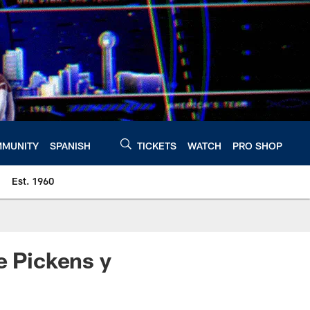
MUNITY
SPANISH
TICKETS
WATCH
PRO SHOP
Est. 1960
e Pickens y