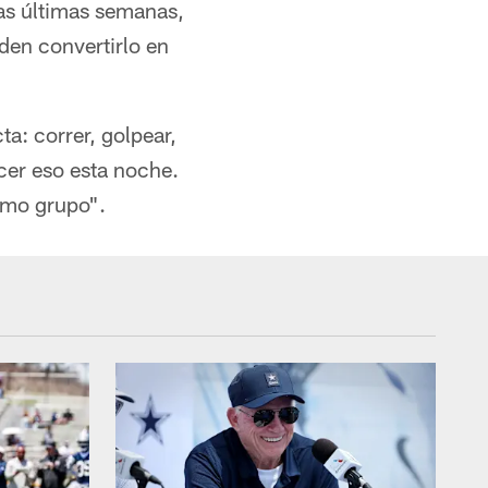
as últimas semanas,
den convertirlo en
a: correr, golpear,
cer eso esta noche.
omo grupo".