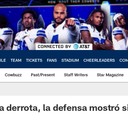
ULE
TEAM
TICKETS
FANS
STADIUM
CHEERLEADERS
COM
Cowbuzz
Past/Present
Staff Writers
Star Magazine
la derrota, la defensa mostró 