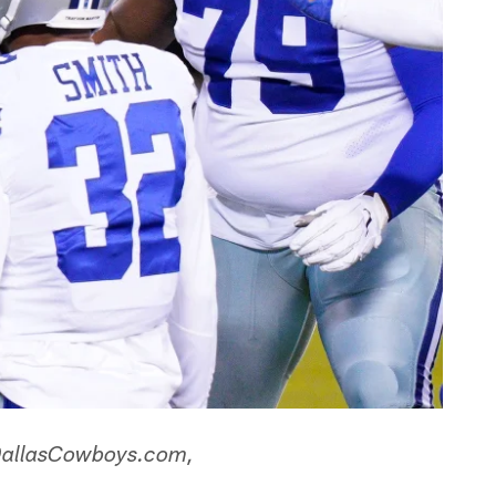
a DallasCowboys.com,