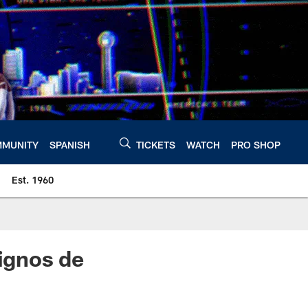
MUNITY
SPANISH
TICKETS
WATCH
PRO SHOP
Est. 1960
signos de