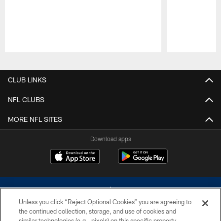
Pause
Play
CLUB LINKS
NFL CLUBS
MORE NFL SITES
Download apps
Unless you click “Reject Optional Cookies” you are agreeing to
the continued collection, storage, and use of cookies and
similar technologies (e.g., pixels) on this specific property,