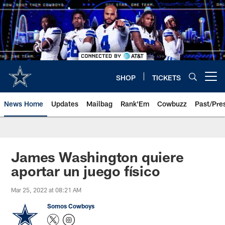
Skip
to
main
content
SHOP
TICKETS
Open menu button
News Home
Updates
Mailbag
Rank'Em
Cowbuzz
Past/Pre
James Washington quiere
aportar un juego físico
Mar 25, 2022 at 08:21 AM
Somos Cowboys