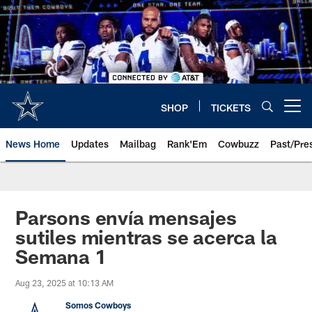
Skip
to
main
content
SHOP
TICKETS
Open menu button
News Home
Updates
Mailbag
Rank'Em
Cowbuzz
Past/Pre
Parsons envía mensajes
sutiles mientras se acerca la
Semana 1
Aug 23, 2025 at 10:13 AM
Somos Cowboys