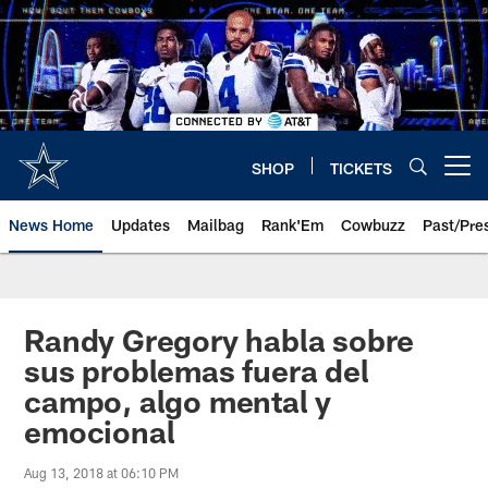
Skip
to
main
content
SHOP
TICKETS
Open menu button
News Home
Updates
Mailbag
Rank'Em
Cowbuzz
Past/Pre
Randy Gregory habla sobre
sus problemas fuera del
campo, algo mental y
emocional
Aug 13, 2018 at 06:10 PM