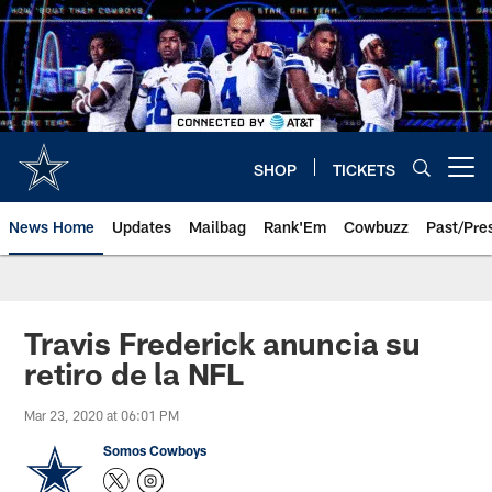
Skip
to
main
content
SHOP
TICKETS
Open menu button
News Home
Updates
Mailbag
Rank'Em
Cowbuzz
Past/Pre
Travis Frederick anuncia su
retiro de la NFL
Mar 23, 2020 at 06:01 PM
Somos Cowboys