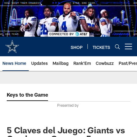
Skip
to
main
content
SHOP
TICKETS
Open menu button
News Home
Updates
Mailbag
Rank'Em
Cowbuzz
Past/Pre
Keys to the Game
Presented by
5 Claves del Juego: Giants vs