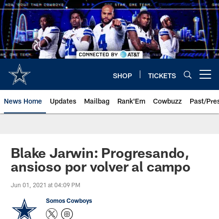
Skip
to
main
content
SHOP
TICKETS
Open menu button
News Home
Updates
Mailbag
Rank'Em
Cowbuzz
Past/Pre
Blake Jarwin: Progresando,
ansioso por volver al campo
Jun 01, 2021 at 04:09 PM
Somos Cowboys