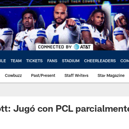
ULE
TEAM
TICKETS
FANS
STADIUM
CHEERLEADERS
COM
Cowbuzz
Past/Present
Staff Writers
Star Magazine
iott: Jugó con PCL parcialment