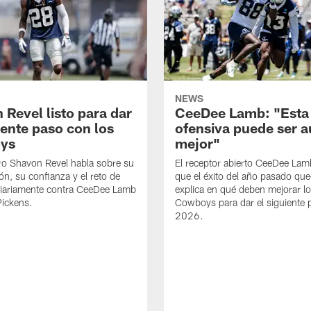
NEWS
 Revel listo para dar
CeeDee Lamb: "Esta
iente paso con los
ofensiva puede ser 
ys
mejor"
ro Shavon Revel habla sobre su
El receptor abierto CeeDee La
ón, su confianza y el reto de
que el éxito del año pasado que
diariamente contra CeeDee Lamb
explica en qué deben mejorar l
Pickens.
Cowboys para dar el siguiente 
2026.