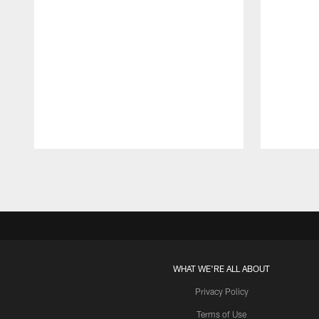
Pause
Play
WHAT WE'RE ALL ABOUT
Privacy Policy
Terms of Use