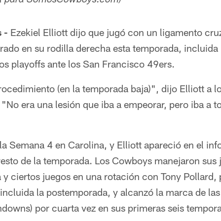
ñol para SomosCowboys.com)
 -
Ezekiel Elliott dijo que jugó con un ligamento cru
ado en su rodilla derecha esta temporada, incluida l
s playoffs ante los San Francisco 49ers.
ocedimiento (en la temporada baja)", dijo Elliott a l
 "No era una lesión que iba a empeorar, pero iba a 
 la Semana 4 en Carolina, y Elliott apareció en el in
resto de la temporada. Los Cowboys manejaron sus 
y ciertos juegos en una rotación con Tony Pollard, 
 incluida la postemporada, y alcanzó la marca de la
downs) por cuarta vez en sus primeras seis tempor