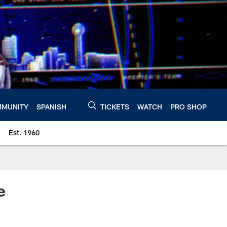
MUNITY
SPANISH
TICKETS
WATCH
PRO SHOP
Est. 1960
e