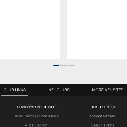
CLUB LINKS
NFL CLUBS
MORE NFL SITES
COWBOYS ON THE WEB
TICKET CENTER
Dallas Cowboys Cheerleaders
Account Manager
AT&T Stadium
Season Tickets