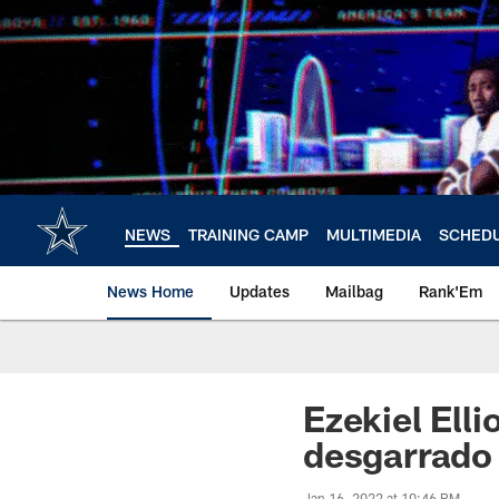
Skip
to
main
content
NEWS
TRAINING CAMP
MULTIMEDIA
SCHED
News Home
Updates
Mailbag
Rank'Em
Ezekiel Ell
desgarrado
Jan 16, 2022 at 10:46 PM