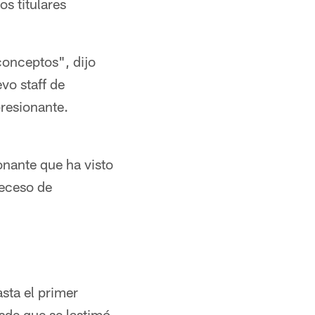
s titulares
conceptos", dijo
vo staff de
resionante.
nante que ha visto
receso de
sta el primer
sde que se lastimó