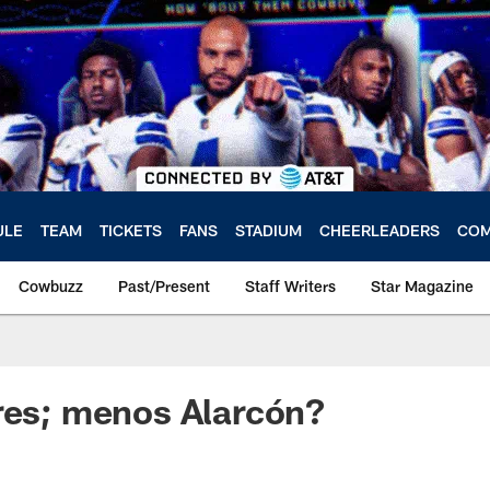
ULE
TEAM
TICKETS
FANS
STADIUM
CHEERLEADERS
COM
Cowbuzz
Past/Present
Staff Writers
Star Magazine
res; menos Alarcón?