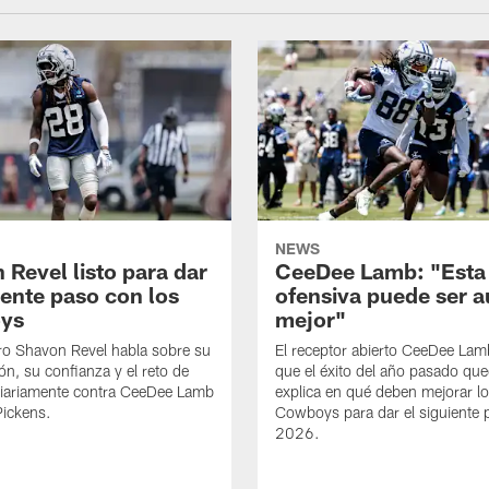
NEWS
 Revel listo para dar
CeeDee Lamb: "Esta
iente paso con los
ofensiva puede ser 
ys
mejor"
ro Shavon Revel habla sobre su
El receptor abierto CeeDee La
ón, su confianza y el reto de
que el éxito del año pasado que
diariamente contra CeeDee Lamb
explica en qué deben mejorar l
Pickens.
Cowboys para dar el siguiente 
2026.