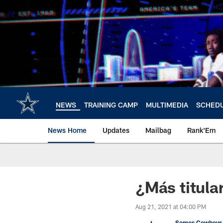
Skip
to
main
content
NEWS
TRAINING CAMP
MULTIMEDIA
SCHED
News Home
Updates
Mailbag
Rank'Em
¿Más titula
Aug 21, 2021 at 04:00 PM
Somos Cowboys