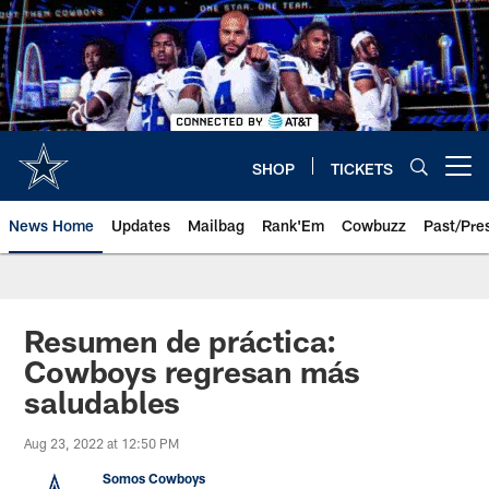
Skip
to
main
content
SHOP
TICKETS
Open menu button
News Home
Updates
Mailbag
Rank'Em
Cowbuzz
Past/Pre
Resumen de práctica:
Cowboys regresan más
saludables
Aug 23, 2022 at 12:50 PM
Somos Cowboys