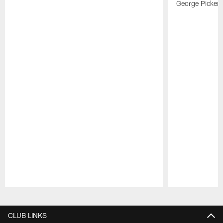
George Picken
Pause
Play
CLUB LINKS