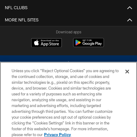
NFL CLUBS
MORE NFL SITES
Download apps
Unless you click “Reject Optional Cookies” you are agreeing to
the continued collection, storage, and use of cookies and
similar technologies (e.g., pixels) on this specific property,
device, and browser. Cookies and similar technologies are
©2026 Dallas Cowboys. All rights reserved. Do not duplicate in any form
without permission of the Dallas Cowboys. The Dallas Cowboys
used for a variety of purposes such as enhancing site
Cheerleaders will not initiate contact with any person to request personal or
navigation, analyzing site usage, and assisting in our
financial information.
marketing and advertising efforts, including targeted
advertising through third parties. You can further customize
PRIVACY POLICY
your cookie preferences and opt out of optional cookies by
clicking the “Cookies Settings” link in this banner or in the
ACCESSIBILITY
footer of this website’s homepage. For more information,
SITE MAP
please refer to our
Privacy Policy