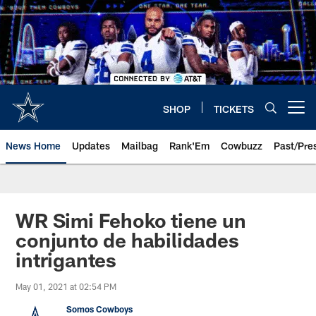
Skip
to
main
content
SHOP
TICKETS
Open menu button
News Home
Updates
Mailbag
Rank'Em
Cowbuzz
Past/Pre
WR Simi Fehoko tiene un
conjunto de habilidades
intrigantes
May 01, 2021 at 02:54 PM
Somos Cowboys