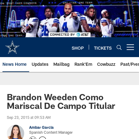
Skip
to
main
content
SHOP
TICKETS
Open menu button
News Home
Updates
Mailbag
Rank'Em
Cowbuzz
Past/Pre
Brandon Weeden Como
Mariscal De Campo Titular
Sep 23, 2015 at 09:53 AM
Ambar Garcia
Spanish Content Manager