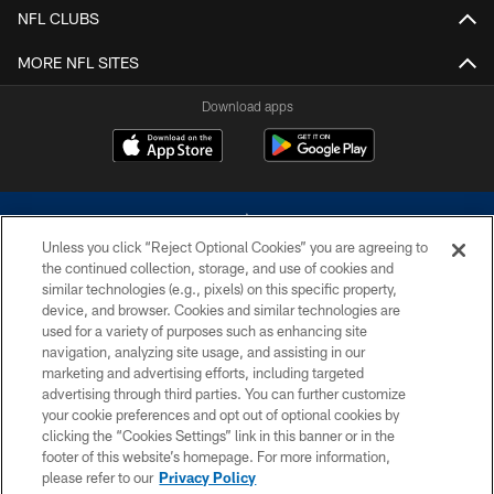
NFL CLUBS
MORE NFL SITES
Download apps
Unless you click “Reject Optional Cookies” you are agreeing to
the continued collection, storage, and use of cookies and
similar technologies (e.g., pixels) on this specific property,
device, and browser. Cookies and similar technologies are
©2026 Dallas Cowboys. All rights reserved. Do not duplicate in any form
without permission of the Dallas Cowboys. The Dallas Cowboys
used for a variety of purposes such as enhancing site
Cheerleaders will not initiate contact with any person to request personal or
navigation, analyzing site usage, and assisting in our
financial information.
marketing and advertising efforts, including targeted
advertising through third parties. You can further customize
PRIVACY POLICY
your cookie preferences and opt out of optional cookies by
clicking the “Cookies Settings” link in this banner or in the
ACCESSIBILITY
footer of this website’s homepage. For more information,
SITE MAP
please refer to our
Privacy Policy