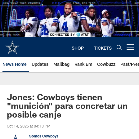
Skip
to
main
content
SHOP
TICKETS
Open menu button
News Home
Updates
Mailbag
Rank'Em
Cowbuzz
Past/Pre
Jones: Cowboys tienen
"munición" para concretar un
posible canje
Oct 14, 2025 at 04:13 PM
Somos Cowboys