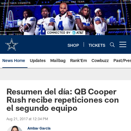
Skip
to
main
content
SHOP
TICKETS
Open menu button
News Home
Updates
Mailbag
Rank'Em
Cowbuzz
Past/Pre
Resumen del día: QB Cooper
Rush recibe repeticiones con
el segundo equipo
Aug 21, 2017 at 12:34 PM
Ambar Garcia