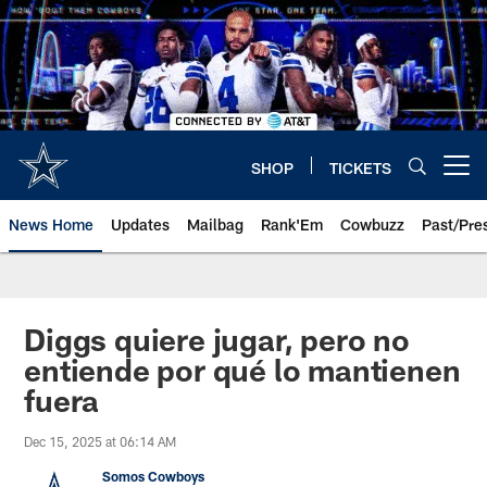
Skip
to
main
content
SHOP
TICKETS
Open menu button
News Home
Updates
Mailbag
Rank'Em
Cowbuzz
Past/Pre
Diggs quiere jugar, pero no
entiende por qué lo mantienen
fuera
Dec 15, 2025 at 06:14 AM
Somos Cowboys