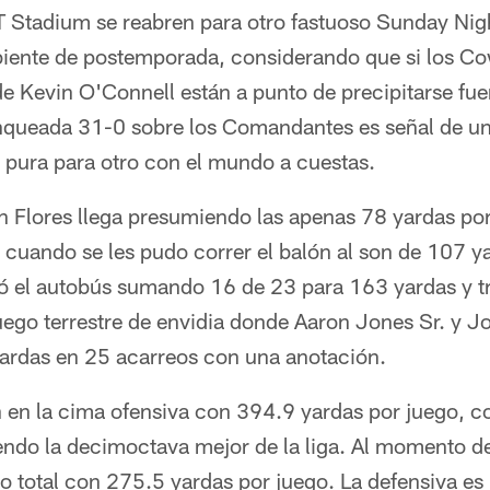
T Stadium se reabren para otro fastuoso Sunday Nig
ambiente de postemporada, considerando que si los 
 de Kevin O'Connell están a punto de precipitarse fuer
queada 31-0 sobre los Comandantes es señal de un 
a pura para otro con el mundo a cuestas.
n Flores llega presumiendo las apenas 78 yardas por
 cuando se les pudo correr el balón al son de 107 y
el autobús sumando 16 de 23 para 163 yardas y tre
uego terrestre de envidia donde Aaron Jones Sr. y 
ardas en 25 acarreos con una anotación.
en la cima ofensiva con 394.9 yardas por juego, c
iendo la decimoctava mejor de la liga. Al momento d
o total con 275.5 yardas por juego. La defensiva es