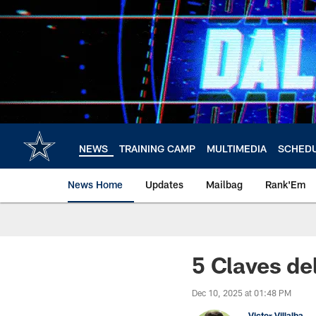
Skip
to
main
content
NEWS
TRAINING CAMP
MULTIMEDIA
SCHED
News Home
Updates
Mailbag
Rank'Em
5 Claves de
Dec 10, 2025 at 01:48 PM
Victor Villalba