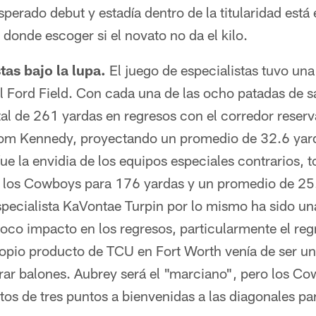
perado debut y estadía dentro de la titularidad est
onde escoger si el novato no da el kilo.
tas bajo la lupa.
El juego de especialistas tuvo una 
el Ford Field. Con cada una de las ocho patadas de 
al de 261 yardas en regresos con el corredor reserv
 Tom Kennedy, proyectando un promedio de 32.6 yard
ue la envidia de los equipos especiales contrarios,
de los Cowboys para 176 yardas y un promedio de 25.
specialista KaVontae Turpin por lo mismo ha sido u
oco impacto en los regresos, particularmente el reg
ropio producto de TCU en Fort Worth venía de ser u
r balones. Aubrey será el "marciano", pero los Co
ntos de tres puntos a bienvenidas a las diagonales pa