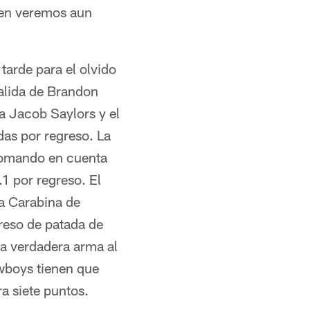
á en veremos aun
tarde para el olvido
salida de Brandon
a Jacob Saylors y el
as por regreso. La
 tomando en cuenta
1 por regreso. El
na Carabina de
reso de patada de
na verdadera arma al
wboys tienen que
ra siete puntos.