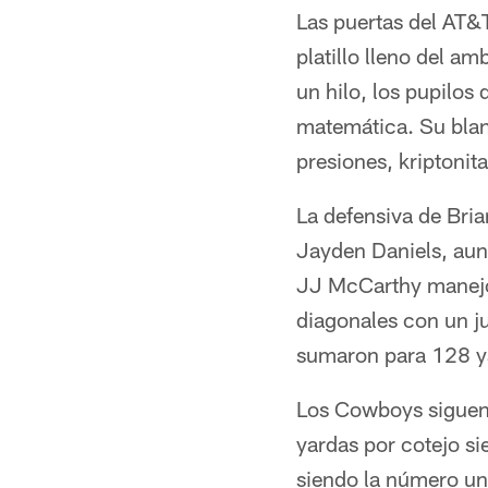
Las puertas del AT&
platillo lleno del 
un hilo, los pupilos
matemática. Su blan
presiones, kriptonit
La defensiva de Bria
Jayden Daniels, aun
JJ McCarthy manejó 
diagonales con un j
sumaron para 128 y
Los Cowboys siguen 
yardas por cotejo s
siendo la número un