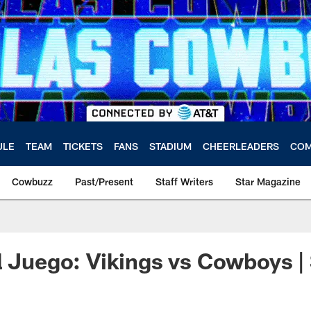
ULE
TEAM
TICKETS
FANS
STADIUM
CHEERLEADERS
COM
Cowbuzz
Past/Present
Staff Writers
Star Magazine
l Juego: Vikings vs Cowboys 