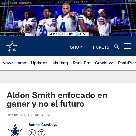
Skip
to
main
content
SHOP
TICKETS
Open menu button
News Home
Updates
Mailbag
Rank'Em
Cowbuzz
Past/Pre
Aldon Smith enfocado en
ganar y no el futuro
Nov 05, 2020 at 04:24 PM
Somos Cowboys