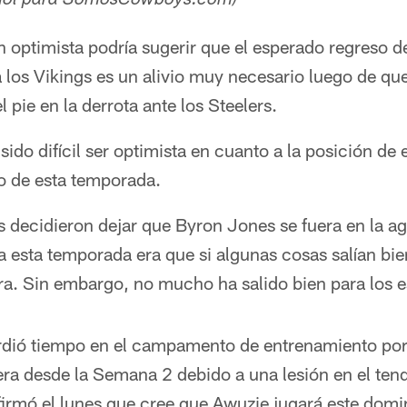
añol para SomosCowboys.com)
 optimista podría sugerir que el esperado regreso 
 los Vikings es un alivio muy necesario luego de qu
l pie en la derrota ante los Steelers.
sido difícil ser optimista en cuanto a la posición de
so de esta temporada.
decidieron dejar que Byron Jones se fuera en la age
a esta temporada era que si algunas cosas salían bie
a. Sin embargo, no mucho ha salido bien para los e
rdió tiempo en el campamento de entrenamiento por 
uera desde la Semana 2 debido a una lesión en el ten
rmó el lunes que cree que Awuzie jugará este domi