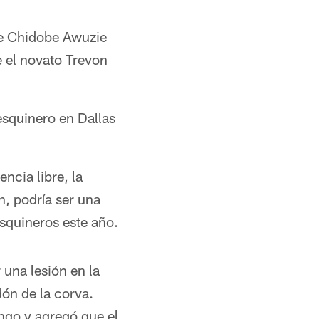
de Chidobe Awuzie
e el novato Trevon
 esquinero en Dallas
ncia libre, la
n, podría ser una
squineros este año.
una lesión en la
dón de la corva.
ngo y agregó que el