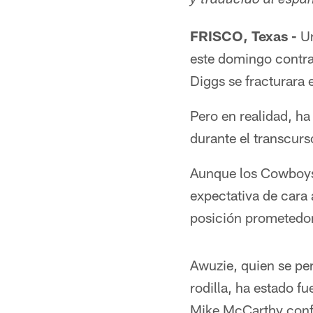
y traducido al esp
FRISCO, Texas -
Un
este domingo contra
Diggs se fracturara e
Pero en realidad, ha 
durante el transcur
Aunque los Cowboys 
expectativa de cara 
posición prometedor
Awuzie, quien se pe
rodilla, ha estado f
Mike McCarthy confi