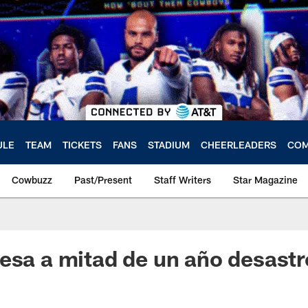
ULE
TEAM
TICKETS
FANS
STADIUM
CHEERLEADERS
COM
Cowbuzz
Past/Present
Staff Writers
Star Magazine
esa a mitad de un año desastr