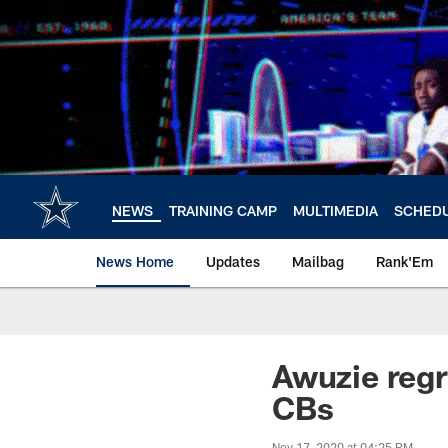
Skip
to
main
content
NEWS
TRAINING CAMP
MULTIMEDIA
SCHED
News Home
Updates
Mailbag
Rank'Em
Awuzie regr
CBs
Nov 17, 2020 at 04:25 PM