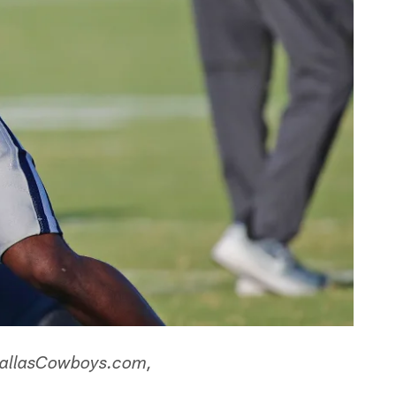
a DallasCowboys.com,