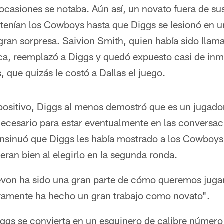
ocasiones se notaba. Aún así, un novato fuera de su
 tenían los Cowboys hasta que Diggs se lesionó en
gran sorpresa. Saivion Smith, quien había sido lla
ica, reemplazó a Diggs y quedó expuesto casi de inm
, que quizás le costó a Dallas el juego.
positivo, Diggs al menos demostró que es un jugador
 necesario para estar eventualmente en las conversa
nsinuó que Diggs les había mostrado a los Cowboys l
ieran bien al elegirlo en la segunda ronda.
evon ha sido una gran parte de cómo queremos jugar
vamente ha hecho un gran trabajo como novato".
iggs se convierta en un esquinero de calibre número