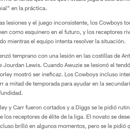
ial" en la práctica.
s lesiones y el juego inconsistente, los Cowboys t
nen como esquinero en el futuro, y los receptores ri
do mientras el equipo intenta resolver la situación.
nzó temprano con una lesión en las costillas de A
 de Jourdan Lewis. Cuando Awuzie se lesionó el tendó
orley mostró ser ineficaz. Los Cowboys incluso inte
rr a mitad de temporada para ayudar en la secundari
ofundidad.
y y Carr fueron cortados y a Diggs se le pidió ruti
e los receptores de élite de la liga. El novato se de
luso brilló en algunos momentos, pero se le pidió q