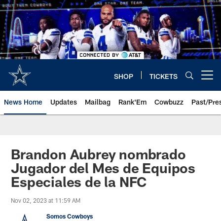
Skip
to
main
content
SHOP
TICKETS
Open menu button
News Home
Updates
Mailbag
Rank'Em
Cowbuzz
Past/Pre
Brandon Aubrey nombrado
Jugador del Mes de Equipos
Especiales de la NFC
Nov 02, 2023 at 11:59 AM
Somos Cowboys