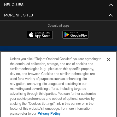
NFL CLUBS
MORE NFL SITES
Download apps
Unless you click “Reject Optional Cookies” you are agreeing to
the continued collection, storage, and use of cookies and
similar technologies (e.g., pixels) on this specific property,
device, and browser. Cookies and similar technologies are
©2026 Dallas Cowboys. All rights reserved. Do not duplicate in any form
without permission of the Dallas Cowboys. The Dallas Cowboys
used for a variety of purposes such as enhancing site
Cheerleaders will not initiate contact with any person to request personal or
navigation, analyzing site usage, and assisting in our
financial information.
marketing and advertising efforts, including targeted
advertising through third parties. You can further customize
PRIVACY POLICY
your cookie preferences and opt out of optional cookies by
clicking the “Cookies Settings” link in this banner or in the
ACCESSIBILITY
footer of this website’s homepage. For more information,
SITE MAP
please refer to our
Privacy Policy