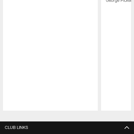
George Picken
Pause
Play
CLUB LINKS