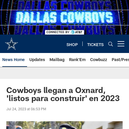
Skip
to
main
content
SHOP
TICKETS
Open menu button
News Home
Updates
Mailbag
Rank'Em
Cowbuzz
Past/Pre
Cowboys llegan a Oxnard,
'listos para construir' en 2023
Jul 24, 2023 at 06:53 PM