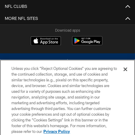
NFL CLUBS
MORE NFL SITES
Download apps
Unless you click “Reject Optional Cookies” you are agreeing to
the continued collection, storage, and use of cookies and
similar technologies (e.g., pixels) on this specific property,
device, and browser. Cookies and similar technologies are
©2026 Dallas Cowboys. All rights reserved. Do not duplicate in any form
without permission of the Dallas Cowboys. The Dallas Cowboys
used for a variety of purposes such as enhancing site
Cheerleaders will not initiate contact with any person to request personal or
navigation, analyzing site usage, and assisting in our
financial information.
marketing and advertising efforts, including targeted
advertising through third parties. You can further customize
PRIVACY POLICY
your cookie preferences and opt out of optional cookies by
clicking the “Cookies Settings” link in this banner or in the
ACCESSIBILITY
footer of this website’s homepage. For more information,
SITE MAP
please refer to our
Privacy Policy