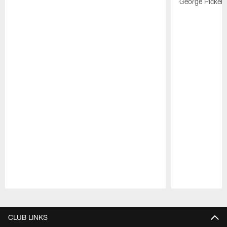
George Picken
Pause
Play
CLUB LINKS