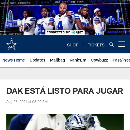
Skip
to
main
content
SHOP
TICKETS
Open menu button
News Home
Updates
Mailbag
Rank'Em
Cowbuzz
Past/Pre
DAK ESTÁ LISTO PARA JUGAR
Aug 26, 2021 at 08:00 PM