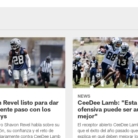
NEWS
 Revel listo para dar
CeeDee Lamb: "Esta
iente paso con los
ofensiva puede ser 
ys
mejor"
ro Shavon Revel habla sobre su
El receptor abierto CeeDee La
ón, su confianza y el reto de
que el éxito del año pasado que
diariamente contra CeeDee Lamb
explica en qué deben mejorar l