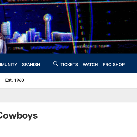
MUNITY
SPANISH
TICKETS
WATCH
PRO SHOP
Est. 1960
 Cowboys