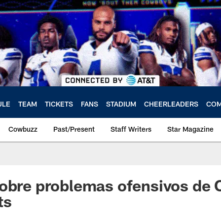
ULE
TEAM
TICKETS
FANS
STADIUM
CHEERLEADERS
COM
Cowbuzz
Past/Present
Staff Writers
Star Magazine
sobre problemas ofensivos de
ts