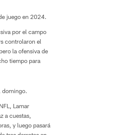
de juego en 2024.
nsiva por el campo
s controlaron el
pero la ofensiva de
ucho tiempo para
l domingo.
 NFL, Lamar
z a cuestas,
oras, y luego pasará
de tres derrotas en