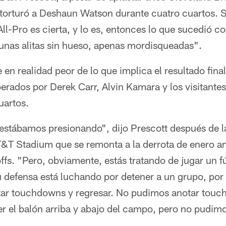
 torturó a Deshaun Watson durante cuatro cuartos. S
l-Pro es cierta, y lo es, entonces lo que sucedió c
"unas alitas sin hueso, apenas mordisqueadas".
 en realidad peor de lo que implica el resultado fina
rados por Derek Carr, Alvin Kamara y los visitante
uartos.
e estábamos presionando", dijo Prescott después de 
T&T Stadium que se remonta a la derrota de enero a
ffs. "Pero, obviamente, estás tratando de jugar un 
 defensa está luchando por detener a un grupo, por 
otar touchdowns y regresar. No pudimos anotar tou
r el balón arriba y abajo del campo, pero no pudim