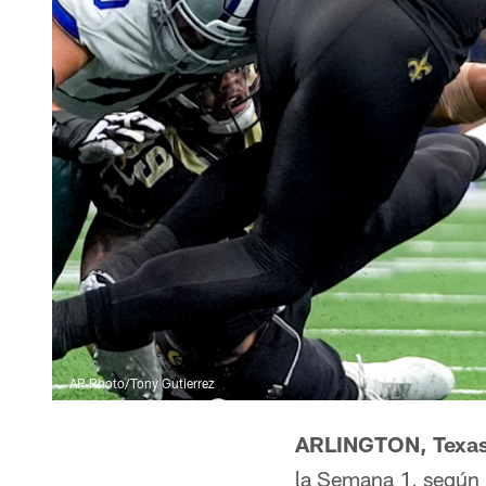
AP Photo/Tony Gutierrez
ARLINGTON, Texa
la Semana 1, según 