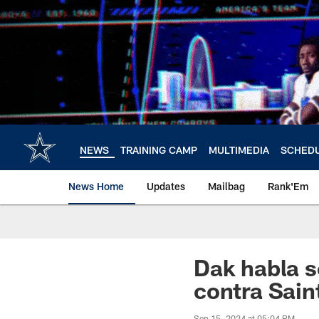
Skip
to
main
content
NEWS
TRAINING CAMP
MULTIMEDIA
SCHED
News Home
Updates
Mailbag
Rank'Em
Dak habla 
contra Sain
Sep 15, 2024 at 05:04 PM