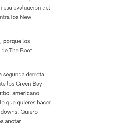
i esa evaluación del
ontra los New
l, porque los
s de The Boot
la segunda derrota
nte los Green Bay
fútbol americano
lo que quieres hacer
chdowns. Quiero
os anotar