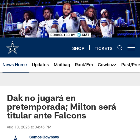
Skip
to
main
content
SHOP
TICKETS
Open menu button
News Home
Updates
Mailbag
Rank'Em
Cowbuzz
Past/Pre
Dak no jugará en
pretemporada; Milton será
titular ante Falcons
Aug 18, 2025 at 04:45 PM
Somos Cowboys